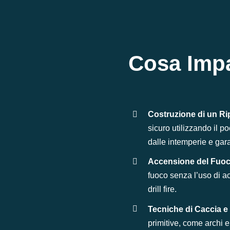
Cosa
Imp
Costruzione di un R
sicuro utilizzando il p
dalle intemperie e gar
Accensione del Fuoc
fuoco senza l’uso di a
drill fire.
Tecniche di Caccia e 
primitive, come archi e