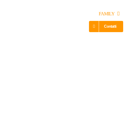
UBILATO E CELIBATO
TEAM BUILDING
FAMILY
Contatti