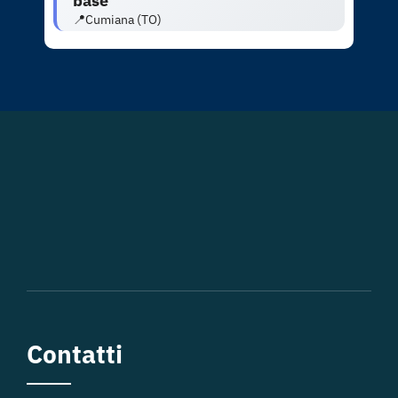
base
📍Cumiana (TO)
Contatti