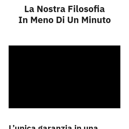
Team Building
La Nostra Filosofia
In Meno Di Un Minuto
Family
Contatti
L’unica garanzia in una