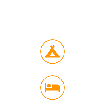
Comunicando la data ed il tipo di corso scelto,
avrai anche diritto ad un piccolo sconto sulle
tariffe da listino.