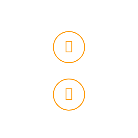
avrai anche diritto ad un piccolo sconto sulle
tariffe da listino.