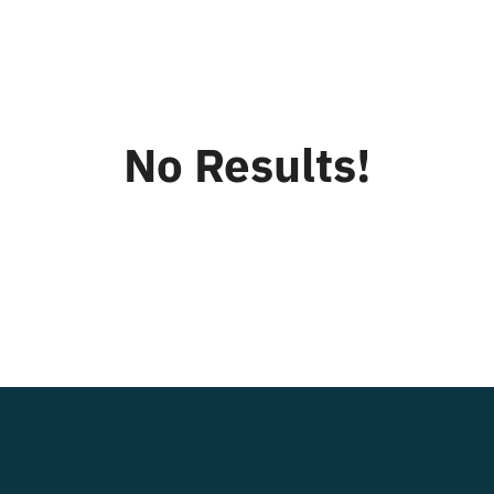
Team Building
Family
No Results!
Contatti